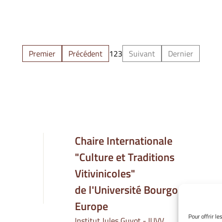
Premier
Précédent
1
2
3
Suivant
Dernier
Chaire Internationale
"Culture et Traditions
Vitivinicoles"
de l'Université Bourgogne
Europe
Pour offrir l
Institut Jules Guyot - IUVV