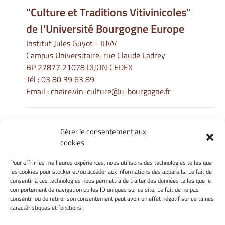
"Culture et Traditions Vitivinicoles"
de l'Université Bourgogne Europe
Institut Jules Guyot - IUVV
Campus Universitaire, rue Claude Ladrey
BP 27877 21078 DIJON CEDEX
Tél :
03 80 39 63 89
Email :
chaire.vin-culture@u-bourgogne.fr
Gérer le consentement aux
Informations Légales
cookies
Mentions légales
Gérer mes cookies
Pour offrir les meilleures expériences, nous utilisons des technologies telles que
les cookies pour stocker et/ou accéder aux informations des appareils. Le fait de
Politique de cookies
consentir à ces technologies nous permettra de traiter des données telles que le
Déclaration de confidentialité
comportement de navigation ou les ID uniques sur ce site. Le fait de ne pas
Avertissement
consentir ou de retirer son consentement peut avoir un effet négatif sur certaines
caractéristiques et fonctions.