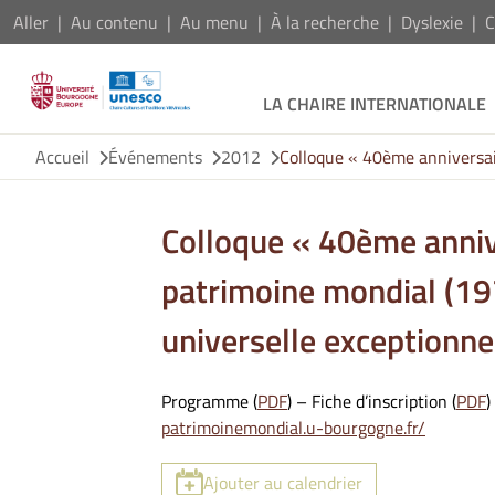
Aller
Au contenu
Au menu
À la recherche
Dyslexie
C
LA CHAIRE INTERNATIONALE
Accueil
Événements
2012
Colloque « 40ème anniversair
Colloque « 40ème anniv
patrimoine mondial (197
universelle exceptionne
Programme (
PDF
) – Fiche d’inscription (
PDF
)
patrimoinemondial.u-bourgogne.fr/
Ajouter au calendrier