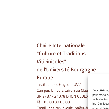
Chaire Internationale
"Culture et Traditions
Vitivinicoles"
de l'Université Bourgogne
Europe
Institut Jules Guyot - IUVV
Campus Universitaire, rue Claude Ladrey
Pour offrir l
pour stocker 
BP 27877 21078 DIJON CEDEX
technologies 
Tél :
03 80 39 63 89
les ID unique
Email :
chaire.vin-culture@u-bourgogne.fr
un effet négat