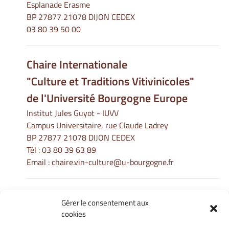
Esplanade Erasme
BP 27877 21078 DIJON CEDEX
03 80 39 50 00
Chaire Internationale
"Culture et Traditions Vitivinicoles"
de l'Université Bourgogne Europe
Institut Jules Guyot - IUVV
Campus Universitaire, rue Claude Ladrey
BP 27877 21078 DIJON CEDEX
Tél :
03 80 39 63 89
Email :
chaire.vin-culture@u-bourgogne.fr
Gérer le consentement aux
Informations Légales
cookies
Mentions légales