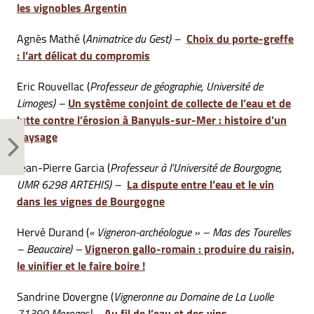
les vignobles Argentin
Agnès Mathé (
Animatrice du Gest) –
Choix du porte-greffe
: l’art délicat du compromis
Eric Rouvellac (
Professeur de géographie, Université de
Limoges) –
Un système conjoint de collecte de l’eau et de
lutte contre l’érosion à Banyuls-sur-Mer : histoire d’un
paysage
Jean-Pierre Garcia (
Professeur à l’Université de Bourgogne,
UMR 6298 ARTEHIS) –
La dispute entre l’eau et le vin
dans les vignes de Bourgogne
Hervé Durand (
« Vigneron-archéologue » – Mas des Tourelles
– Beaucaire) –
Vigneron gallo-romain : produire du raisin,
le vinifier et le faire boire !
Sandrine Dovergne (
Vigneronne au Domaine de La Luolle
71390 Moroges) –
Au fil de l’eau et des vins