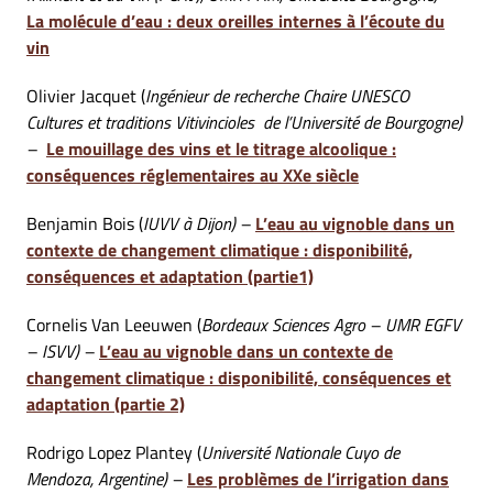
La molécule d’eau : deux oreilles internes à l’écoute du
vin
Olivier Jacquet (
Ingénieur de recherche Chaire UNESCO
Cultures et traditions Vitivincioles de l’Université de Bourgogne)
–
Le mouillage des vins et le titrage alcoolique :
conséquences réglementaires au XXe siècle
Benjamin Bois (
IUVV à Dijon) –
L’eau au vignoble dans un
contexte de changement climatique : disponibilité,
conséquences et adaptation (partie1)
Cornelis Van Leeuwen (
Bordeaux Sciences Agro – UMR EGFV
– ISVV) –
L’eau au vignoble dans un contexte de
changement climatique : disponibilité, conséquences et
adaptation (partie 2)
Rodrigo Lopez Plantey (
Université Nationale Cuyo de
Mendoza, Argentine) –
Les problèmes de l’irrigation dans