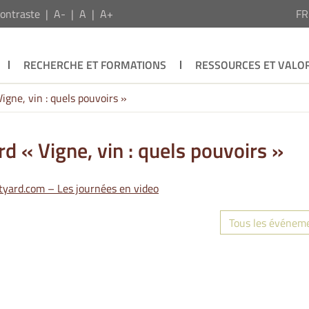
ontraste
A-
A
A+
F
RECHERCHE ET FORMATIONS
RESSOURCES ET VALOR
igne, vin : quels pouvoirs »
d « Vigne, vin : quels pouvoirs »
tyard.com –
Les journées en video
Tous les événem