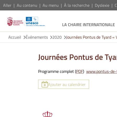
Aller
Au contenu
Au menu
À la recherche
Dyslexie
C
LA CHAIRE INTERNATIONALE
Accueil
Événements
2020
Journées Pontus de Tyard « V
Journées Pontus de Tyar
Programme complet (
PDF
)
www.pontus-de-
Ajouter au calendrier