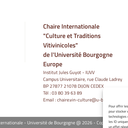
Chaire Internationale
"Culture et Traditions
Vitivinicoles"
de l'Université Bourgogne
Europe
Institut Jules Guyot - IUVV
Campus Universitaire, rue Claude Ladrey
BP 27877 21078 DIJON CEDEX
Tél :
03 80 39 63 89
Email :
chaire.vin-culture@u-bourgogne.fr
Pour offrir l
pour stocker 
technologies 
les ID unique
Internationale - Université de Bourgogne @ 2026
Copyright Unive
un effet négat