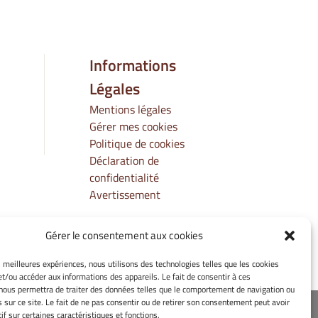
Informations
Légales
Mentions légales
Gérer mes cookies
Politique de cookies
Déclaration de
confidentialité
Avertissement
Gérer le consentement aux cookies
es meilleures expériences, nous utilisons des technologies telles que les cookies
et/ou accéder aux informations des appareils. Le fait de consentir à ces
nous permettra de traiter des données telles que le comportement de navigation ou
s sur ce site. Le fait de ne pas consentir ou de retirer son consentement peut avoir
rsité de Bourgogne Europe
if sur certaines caractéristiques et fonctions.