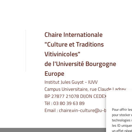
Chaire Internationale
"Culture et Traditions
Vitivinicoles"
de l'Université Bourgogne
Europe
Institut Jules Guyot - IUVV
Campus Universitaire, rue Claude Ladrey
BP 27877 21078 DIJON CEDEX
Tél :
03 80 39 63 89
Email :
chaire.vin-culture@u-bourgogne.fr
Pour offrir l
pour stocker 
technologies 
les ID unique
un effet négat