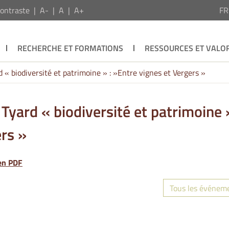
ontraste
A-
A
A+
F
RECHERCHE ET FORMATIONS
RESSOURCES ET VALOR
 « biodiversité et patrimoine » : »Entre vignes et Vergers »
Tyard « biodiversité et patrimoine 
ers »
en PDF
Tous les événem