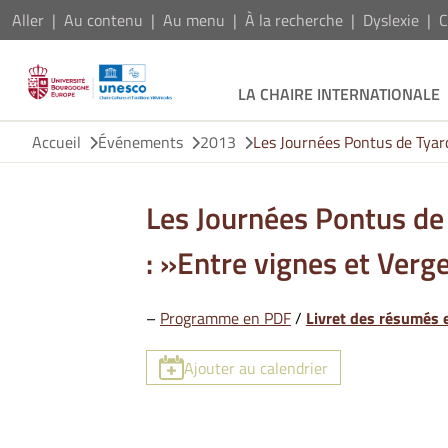
Aller
Au contenu
Au menu
À la recherche
Dyslexie
C
LA CHAIRE INTERNATIONALE
Accueil
Événements
2013
Les Journées Pontus de Tyard
Les Journées Pontus de 
: »Entre vignes et Verg
–
Programme en PDF
/
Livret des résumés 
Ajouter au calendrier