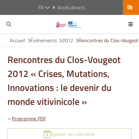
FR
Accès directs
Accueil
Événements
2012
Rencontres du Clos-Vougeot 2
Rencontres du Clos-Vougeot
2012 « Crises, Mutations,
Innovations : le devenir du
monde vitivinicole »
–
Programme PDF
Ajouter au calendrier