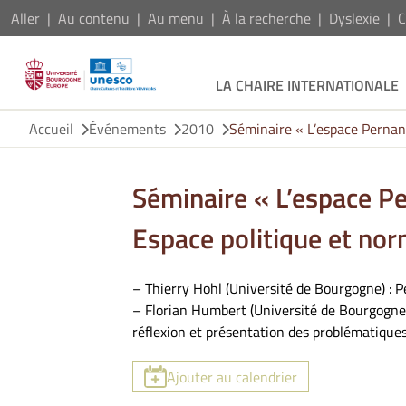
Aller
Au contenu
Au menu
À la recherche
Dyslexie
C
LA CHAIRE INTERNATIONALE
Accueil
Événements
2010
Séminaire « L’espace Pernanda
Séminaire « L’espace Per
Espace politique et nor
– Thierry Hohl (Université de Bourgogne) : Pe
– Florian Humbert (Université de Bourgogne)
réflexion et présentation des problématique
Ajouter au calendrier