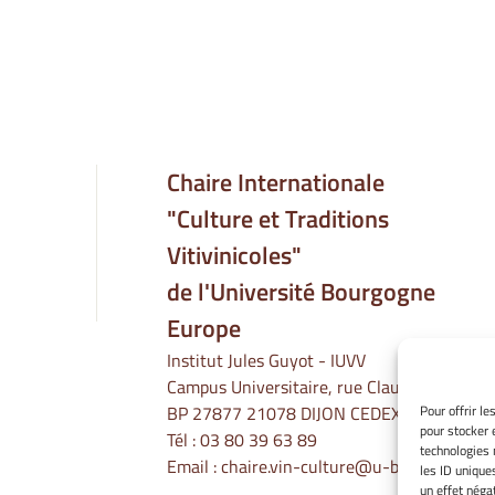
Chaire Internationale
"Culture et Traditions
Vitivinicoles"
de l'Université Bourgogne
Europe
Institut Jules Guyot - IUVV
Campus Universitaire, rue Claude Ladrey
BP 27877 21078 DIJON CEDEX
Pour offrir l
pour stocker 
Tél :
03 80 39 63 89
technologies 
Email :
chaire.vin-culture@u-bourgogne.fr
les ID unique
un effet négat