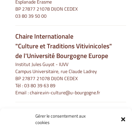
Esplanade Erasme
BP 27877 21078 DIJON CEDEX
03 80 39 50 00
Chaire Internationale
"Culture et Traditions Vitivinicoles"
de l'Université Bourgogne Europe
Institut Jules Guyot - IUVV
Campus Universitaire, rue Claude Ladrey
BP 27877 21078 DIJON CEDEX
Tél :
03 80 39 63 89
Email :
chaire.vin-culture@u-bourgogne.fr
Gérer le consentement aux
Informations Légales
cookies
Mentions légales