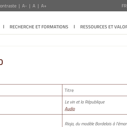
ontraste
A-
A
A+
F
RECHERCHE ET FORMATIONS
RESSOURCES ET VALOR
0
Titre
Le vin et la République
Audio
Rioja, du modèle Bordelais à l’éman