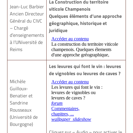
La Construction du territoire
Jean-Luc Barbier
viticole Champenois
Ancien Directeur
Quelques éléments d’une approche
Général du CIVC
géographique, historique et
– Chargé
1
juridique
d’enseignements
à l’UNiversité de
Reims
Les levures qui font le vin : levures
de vignobles ou levures de caves ?
Michèle
Guilloux-
Benatier et
Sandrine
1
Rousseaux
(Université de
Bourgogne)
Cliquez sur « Audio » pour activer le