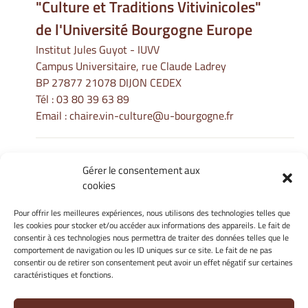
"Culture et Traditions Vitivinicoles"
de l'Université Bourgogne Europe
Institut Jules Guyot - IUVV
Campus Universitaire, rue Claude Ladrey
BP 27877 21078 DIJON CEDEX
Tél :
03 80 39 63 89
Email :
chaire.vin-culture@u-bourgogne.fr
Gérer le consentement aux
Informations Légales
cookies
Mentions légales
Gérer mes cookies
Pour offrir les meilleures expériences, nous utilisons des technologies telles que
les cookies pour stocker et/ou accéder aux informations des appareils. Le fait de
Politique de cookies
consentir à ces technologies nous permettra de traiter des données telles que le
Déclaration de confidentialité
comportement de navigation ou les ID uniques sur ce site. Le fait de ne pas
Avertissement
consentir ou de retirer son consentement peut avoir un effet négatif sur certaines
caractéristiques et fonctions.