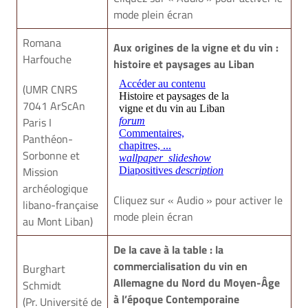
mode plein écran
Romana
Aux origines de la vigne et du vin :
Harfouche
histoire et paysages au Liban
(UMR CNRS
7041 ArScAn
Paris I
6
Panthéon-
Sorbonne et
Mission
archéologique
Cliquez sur « Audio » pour activer le
libano-française
mode plein écran
au Mont Liban)
De la cave à la table : la
commercialisation du vin en
Burghart
Allemagne du Nord du Moyen-Âge
Schmidt
à l’époque Contemporaine
(Pr. Université de
9