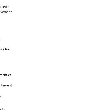
t cette
ctivement
s
s elles
ement et
raitement
s
r les