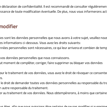
e déclaration de confidentialité. Il est recommandé de consulter régulièremen
aissance de toute modification éventuelle. De plus, nous vous informerons a
modifier
les sont les données personnelles que nous avons à votre sujet, veuillez nou
les informations ci-dessous. Vous avez les droits suivants:
onnées personnelles sont nécessaires, ce qui leur arrivera et combien de temp
r à vos données personnelles que nous connaissons.
à tout moment de compléter, corriger, faire supprimer ou bloquer vos données
ur le traitement de vos données, vous avez le droit de révoquer ce consent
s.
z le droit de demander toutes vos données personnelles au responsable du t
 un autre responsable du traitement.
ser au traitement de vos données. Nous obtempérerons, à moins que certaine
us êtes, afin que nous puissions être certains de ne pas modifier ni supprime