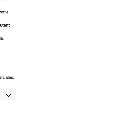
votre
autant
de.
rciales,