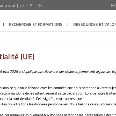
ontraste
A-
A
A+
F
RECHERCHE ET FORMATIONS
RESSOURCES ET VALOR
ialité (UE)
e 16 avril 2025 et s’applique aux citoyens et aux résidents permanents légaux de l’E
liquons ce que nous faisons avec les données que nous obtenons à votre sujet
 recommandons de lire attentivement cette déclaration. Lors de notre traite
sur la confidentialité. Cela signifie, entre autres, que :
alités nous traitons les données personnelles. Nous faisons cela au moyen de
nées personnelles uniquement aux données personnelles nécessaires à des fin