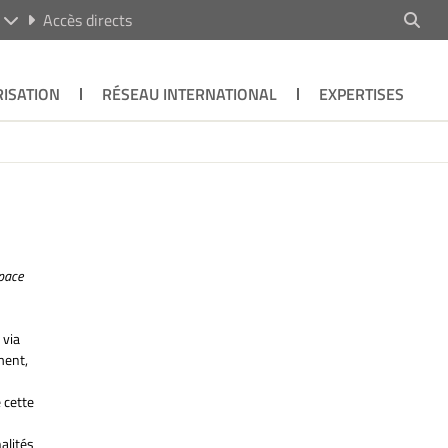
R
Accès directs
ISATION
RÉSEAU INTERNATIONAL
EXPERTISES
space
 via
ment,
 cette
alités