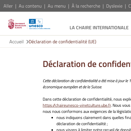
Aller
Au contenu
Au menu
À la recherche
Dyslexie
C
LA CHAIRE INTERNATIONALE
Accueil
Déclaration de confidentialité (UE)
Déclaration de confident
Cette déclaration de confidentialité a été mise à jour l
économique européen et de la Suisse.
Dans cette déclaration de confidentialité, nous exp
https://chaireunesco-vinetculture.ube.fr
. Nous vous
nous nous conformons aux exigences de la législation 
nous indiquons clairement dans quelles fin
déclaration de confidentialité ;
nous visons à limiter notre recueil de don