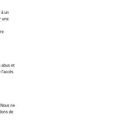
 à un
r une
tre
 abus et
 l’accès
. Nous ne
ndons de