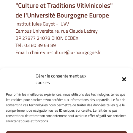
"Culture et Traditions Vitivinicoles"
de l'Université Bourgogne Europe
Institut Jules Guyot - IUVV
Campus Universitaire, rue Claude Ladrey
BP 27877 21078 DIJON CEDEX
Tél :
03 80 39 63 89
Email :
chaire.vin-culture@u-bourgogne.fr
Gérer le consentement aux
Informations Légales
cookies
Mentions légales
Gérer mes cookies
Pour offrir les meilleures expériences, nous utilisons des technologies telles que
les cookies pour stocker et/ou accéder aux informations des appareils. Le fait de
Politique de cookies
consentir à ces technologies nous permettra de traiter des données telles que le
Déclaration de confidentialité
comportement de navigation ou les ID uniques sur ce site. Le fait de ne pas
Avertissement
consentir ou de retirer son consentement peut avoir un effet négatif sur certaines
caractéristiques et fonctions.