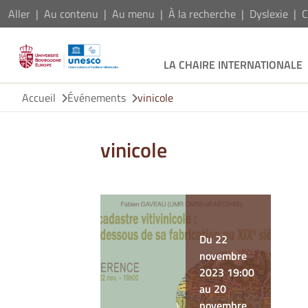
Aller
Au contenu
Au menu
À la recherche
Dyslexie
C
LA CHAIRE INTERNATIONALE
Accueil
Événements
vinicole
vinicole
Du 22
novembre
2023 19:00
au 20
novembre