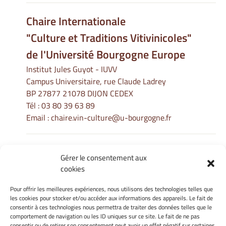
Chaire Internationale
"Culture et Traditions Vitivinicoles"
de l'Université Bourgogne Europe
Institut Jules Guyot - IUVV
Campus Universitaire, rue Claude Ladrey
BP 27877 21078 DIJON CEDEX
Tél :
03 80 39 63 89
Email :
chaire.vin-culture@u-bourgogne.fr
Gérer le consentement aux
Informations Légales
cookies
Mentions légales
Gérer mes cookies
Pour offrir les meilleures expériences, nous utilisons des technologies telles que
les cookies pour stocker et/ou accéder aux informations des appareils. Le fait de
Politique de cookies
consentir à ces technologies nous permettra de traiter des données telles que le
Déclaration de confidentialité
comportement de navigation ou les ID uniques sur ce site. Le fait de ne pas
Avertissement
consentir ou de retirer son consentement peut avoir un effet négatif sur certaines