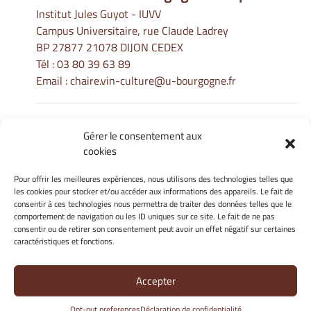
Institut Jules Guyot - IUVV
Campus Universitaire, rue Claude Ladrey
BP 27877 21078 DIJON CEDEX
Tél :
03 80 39 63 89
Email :
chaire.vin-culture@u-bourgogne.fr
Gérer le consentement aux
Informations Légales
cookies
Mentions légales
Gérer mes cookies
Pour offrir les meilleures expériences, nous utilisons des technologies telles que
les cookies pour stocker et/ou accéder aux informations des appareils. Le fait de
Politique de cookies
consentir à ces technologies nous permettra de traiter des données telles que le
Déclaration de confidentialité
comportement de navigation ou les ID uniques sur ce site. Le fait de ne pas
Avertissement
consentir ou de retirer son consentement peut avoir un effet négatif sur certaines
caractéristiques et fonctions.
Site Officiel - La Chaire Internationale - Université de Bourgogne
Accepter
@ 2026
Opt-out preferences
Déclaration de confidentialité