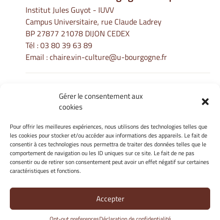
Institut Jules Guyot - IUVV
Campus Universitaire, rue Claude Ladrey
BP 27877 21078 DIJON CEDEX
Tél :
03 80 39 63 89
Email :
chaire.vin-culture@u-bourgogne.fr
Gérer le consentement aux
Informations Légales
cookies
Mentions légales
Gérer mes cookies
Pour offrir les meilleures expériences, nous utilisons des technologies telles que
les cookies pour stocker et/ou accéder aux informations des appareils. Le fait de
Politique de cookies
consentir à ces technologies nous permettra de traiter des données telles que le
Déclaration de confidentialité
comportement de navigation ou les ID uniques sur ce site. Le fait de ne pas
Avertissement
consentir ou de retirer son consentement peut avoir un effet négatif sur certaines
caractéristiques et fonctions.
Site Officiel - La Chaire Internationale - Université de Bourgogne
Accepter
@ 2026
Opt-out preferences
Déclaration de confidentialité