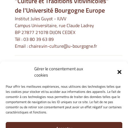
"Culture et Traditions Vitivinicoles"
de l'Université Bourgogne Europe
Institut Jules Guyot - IUVV
Campus Universitaire, rue Claude Ladrey
BP 27877 21078 DIJON CEDEX
Tél :
03 80 39 63 89
Email :
chaire.vin-culture@u-bourgogne.fr
Gérer le consentement aux
Informations Légales
cookies
Mentions légales
Gérer mes cookies
Pour offrir les meilleures expériences, nous utilisons des technologies telles que
les cookies pour stocker et/ou accéder aux informations des appareils. Le fait de
Politique de cookies
consentir à ces technologies nous permettra de traiter des données telles que le
Déclaration de confidentialité
comportement de navigation ou les ID uniques sur ce site. Le fait de ne pas
Avertissement
consentir ou de retirer son consentement peut avoir un effet négatif sur certaines
caractéristiques et fonctions.
Site Officiel - La Chaire Internationale - Université de Bourgogne