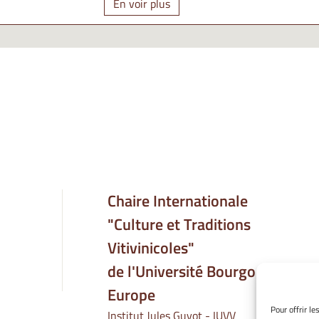
En voir plus
Chaire Internationale
"Culture et Traditions
Vitivinicoles"
de l'Université Bourgogne
Europe
Pour offrir l
Institut Jules Guyot - IUVV