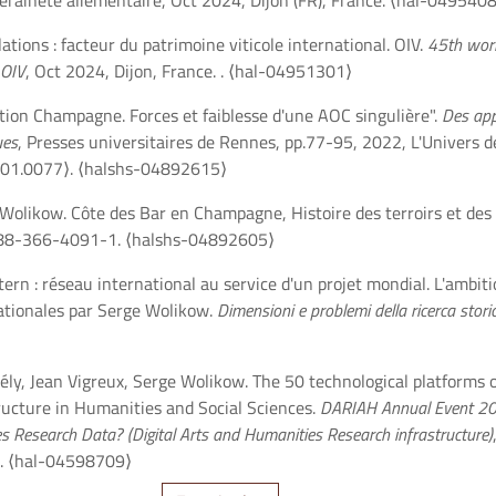
veraineté aliementaire, Oct 2024, Dijon (FR), France.
⟨hal-0495408
ations : facteur du patrimoine viticole international. OIV.
45th worl
 OIV
, Oct 2024, Dijon, France.
.
⟨hal-04951301⟩
tion Champagne. Forces et faiblesse d'une AOC singulière".
Des app
ues
, Presses universitaires de Rennes, pp.77-95, 2022, L'Univers 
.01.0077⟩
.
⟨halshs-04892615⟩
Wolikow. Côte des Bar en Champagne, Histoire des terroirs et de
8-88-366-4091-1.
⟨halshs-04892605⟩
rn : réseau international au service d'un projet mondial. L'ambit
nationales par Serge Wolikow.
Dimensioni e problemi della ricerca stori
hély, Jean Vigreux, Serge Wolikow. The 50 technological platforms
ructure in Humanities and Social Sciences.
DARIAH Annual Event 202
s Research Data? (Digital Arts and Humanities Research infrastructure)
.
⟨hal-04598709⟩