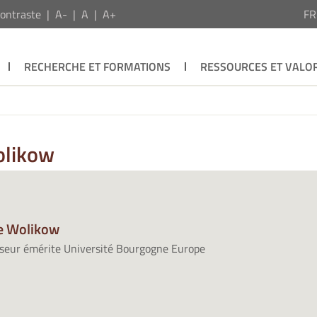
ontraste
A-
A
A+
F
RECHERCHE ET FORMATIONS
RESSOURCES ET VALOR
olikow
e Wolikow
seur émérite Université Bourgogne Europe