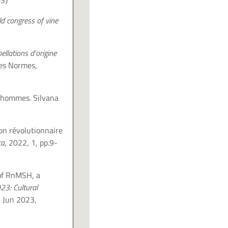
3⟩
d congress of vine
ellations d'origine
des Normes,
s hommes. Silvana
ion révolutionnaire
ca
, 2022, 1, pp.9-
 of RnMSH, a
3: Cultural
, Jun 2023,