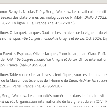
non-Szmydt, Nicolas Thély, Serge Wolikow. Le travail collaboratif
 réseaux des plateformes technologiques du RnMSH.
DHNord 2022. T
n 2022, En ligne, Lille, France.
⟨hal-05426085⟩
ikow, O. Jacquet, Jacques Gautier. Les archives de la vigne et du v
 du numérique.
45e Congrès mondial de la vigne et du vin
, Oct 2024, Di
ro Fuentes Espinoza, Olivier Jacquet, Yann Juban, Jean-Claud Ruff, e
 de l’OIV.
45è Congrès mondial de la vigne et du vin
, Office internatio
ijon, France.
⟨hal-04955786⟩
ikow. Table ronde : Les archives scientifiques, sources de nouvell
e de la Maison des Sciences de l'Homme de Dijon.
Archiver les savoirs
c 2024, Paris, France.
⟨hal-04954128⟩
t, Serge Wolikow. Les humanités numériques dans le domaine vitic
 et du vin
, Organisation internationale de la vigne et du vin (OIV); 