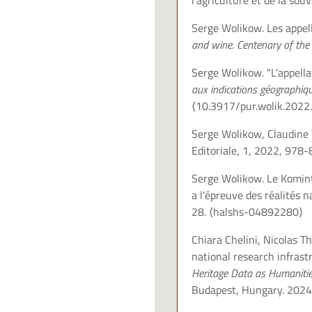
l'agriculture et de la sou
Serge Wolikow. Les appell
and wine. Centenary of the
Serge Wolikow. "L'appella
aux indications géographiq
⟨10.3917/pur.wolik.2022
Serge Wolikow, Claudine 
Editoriale, 1, 2022, 97
Serge Wolikow. Le Kominte
a l'épreuve des réalités 
28.
⟨halshs-04892280⟩
Chiara Chelini, Nicolas T
national research infrast
Heritage Data as Humanitie
Budapest, Hungary. 2024