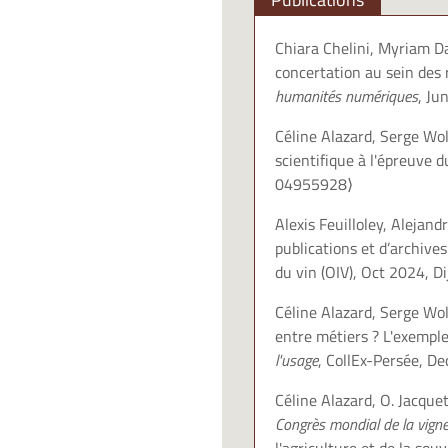
Chiara Chelini, Myriam Da
concertation au sein des
humanités numériques
, Ju
Céline Alazard, Serge Wol
scientifique à l'épreuve
04955928⟩
Alexis Feuilloley, Alejand
publications et d’archives
du vin (OIV), Oct 2024, D
Céline Alazard, Serge Wol
entre métiers ? L'exempl
l'usage
, CollEx-Persée, De
Céline Alazard, O. Jacque
Congrès mondial de la vigne