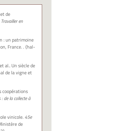
 et de
ravailler en
in : un patrimoine
jon, France.
.
⟨hal-
t al.. Un siècle de
nal de la vigne et
es coopérations
 : de la collecte à
ole vinicole.
45e
Ministère de