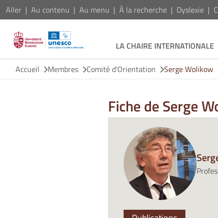
Aller
Au contenu
Au menu
À la recherche
Dyslexie
C
LA CHAIRE INTERNATIONALE
Accueil
Membres
Comité d'Orientation
Serge Wolikow
Fiche de Serge W
Serg
Profes
Publications