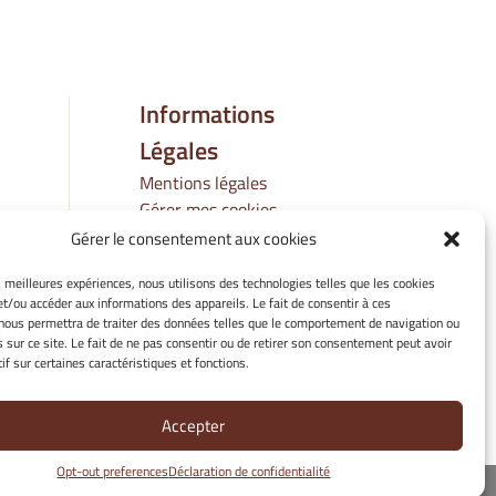
Informations
Légales
Mentions légales
Gérer mes cookies
Politique de cookies
Gérer le consentement aux cookies
Déclaration de
es meilleures expériences, nous utilisons des technologies telles que les cookies
confidentialité
et/ou accéder aux informations des appareils. Le fait de consentir à ces
Avertissement
nous permettra de traiter des données telles que le comportement de navigation ou
s sur ce site. Le fait de ne pas consentir ou de retirer son consentement peut avoir
if sur certaines caractéristiques et fonctions.
Accepter
Opt-out preferences
Déclaration de confidentialité
rsité de Bourgogne Europe