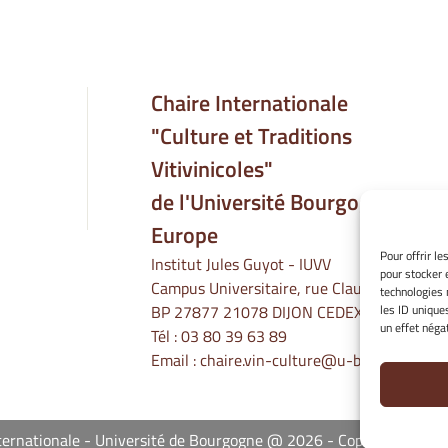
Chaire Internationale
"Culture et Traditions
Vitivinicoles"
de l'Université Bourgogne
Europe
Pour offrir l
Institut Jules Guyot - IUVV
pour stocker 
Campus Universitaire, rue Claude Ladrey
technologies 
les ID unique
BP 27877 21078 DIJON CEDEX
un effet négat
Tél :
03 80 39 63 89
Email :
chaire.vin-culture@u-bourgogne.fr
Internationale - Université de Bourgogne @ 2026
Copyright Unive