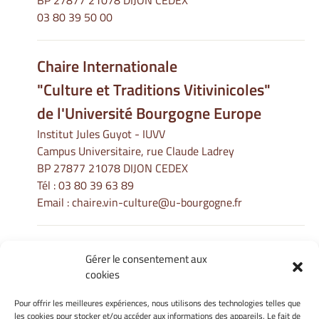
BP 27877 21078 DIJON CEDEX
03 80 39 50 00
Chaire Internationale
"Culture et Traditions Vitivinicoles"
de l'Université Bourgogne Europe
Institut Jules Guyot - IUVV
Campus Universitaire, rue Claude Ladrey
BP 27877 21078 DIJON CEDEX
Tél :
03 80 39 63 89
Email :
chaire.vin-culture@u-bourgogne.fr
Gérer le consentement aux
Informations Légales
cookies
Mentions légales
Gérer mes cookies
Pour offrir les meilleures expériences, nous utilisons des technologies telles que
les cookies pour stocker et/ou accéder aux informations des appareils. Le fait de