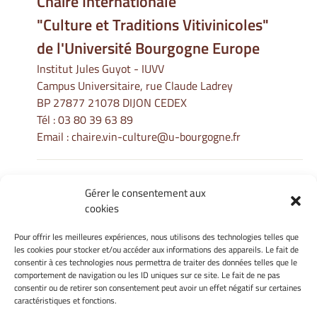
Chaire Internationale
"Culture et Traditions Vitivinicoles"
de l'Université Bourgogne Europe
Institut Jules Guyot - IUVV
Campus Universitaire, rue Claude Ladrey
BP 27877 21078 DIJON CEDEX
Tél :
03 80 39 63 89
Email :
chaire.vin-culture@u-bourgogne.fr
Gérer le consentement aux
Informations Légales
cookies
Mentions légales
Gérer mes cookies
Pour offrir les meilleures expériences, nous utilisons des technologies telles que
les cookies pour stocker et/ou accéder aux informations des appareils. Le fait de
Politique de cookies
consentir à ces technologies nous permettra de traiter des données telles que le
Déclaration de confidentialité
comportement de navigation ou les ID uniques sur ce site. Le fait de ne pas
Avertissement
consentir ou de retirer son consentement peut avoir un effet négatif sur certaines
caractéristiques et fonctions.