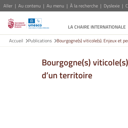
Aller
Au contenu
Au menu
À la recherche
Dyslexie
C
LA CHAIRE INTERNATIONALE
Accueil
Publications
Bourgogne(s) viticole(s). Enjeux et pe
Bourgogne(s) viticole(s)
d’un territoire