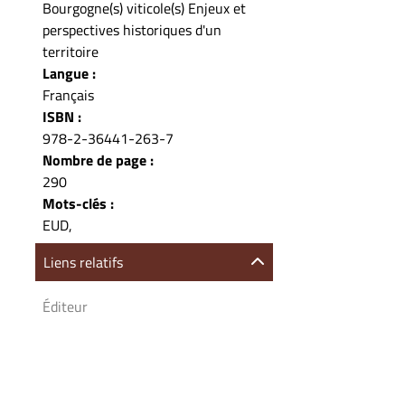
Bourgogne(s) viticole(s) Enjeux et
perspectives historiques d'un
territoire
Langue :
Français
ISBN :
978-2-36441-263-7
Nombre de page :
290
Mots-clés :
EUD,
Liens relatifs
Éditeur