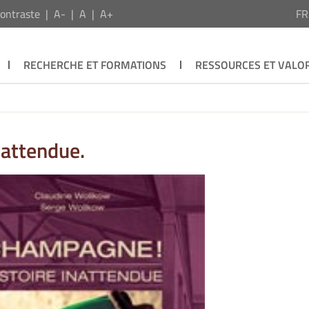
ontraste
A-
A
A+
F
RECHERCHE ET FORMATIONS
RESSOURCES ET VALOR
nattendue.