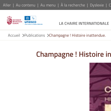
Aller
Au contenu
Au menu
À la recherche
Dyslexie
C
LA CHAIRE INTERNATIONALE
Accueil
Publications
Champagne ! Histoire inattendue.
Champagne ! Histoire i