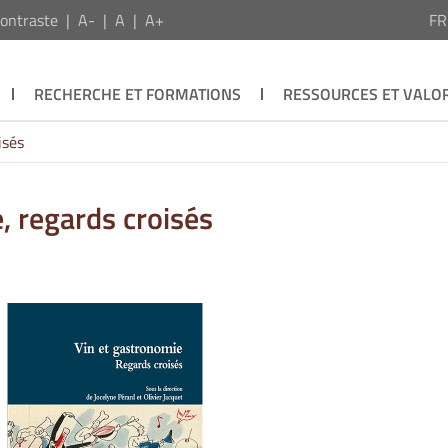
ontraste
A-
A
A+
F
RECHERCHE ET FORMATIONS
RESSOURCES ET VALOR
isés
, regards croisés