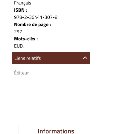
Français
ISBN :
978-2-36441-307-8
Nombre de page :
297
Mots-clés :
EUD,
Liens relatifs
Éditeur
Informations