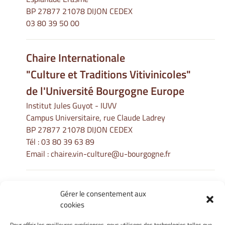
BP 27877 21078 DIJON CEDEX
03 80 39 50 00
Chaire Internationale
"Culture et Traditions Vitivinicoles"
de l'Université Bourgogne Europe
Institut Jules Guyot - IUVV
Campus Universitaire, rue Claude Ladrey
BP 27877 21078 DIJON CEDEX
Tél :
03 80 39 63 89
Email :
chaire.vin-culture@u-bourgogne.fr
Gérer le consentement aux
Informations Légales
cookies
Mentions légales
Pour offrir les meilleures expériences, nous utilisons des technologies telles que