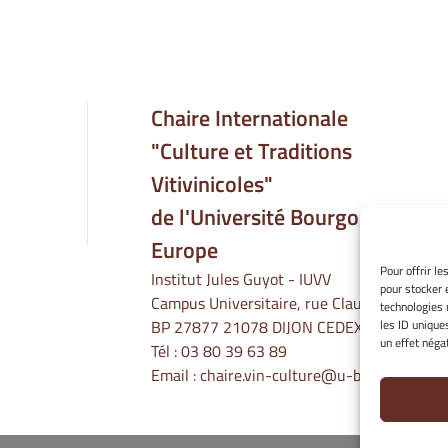
Chaire Internationale
"Culture et Traditions
Vitivinicoles"
de l'Université Bourgogne
Europe
Pour offrir l
Institut Jules Guyot - IUVV
pour stocker 
Campus Universitaire, rue Claude Ladrey
technologies 
les ID unique
BP 27877 21078 DIJON CEDEX
un effet négat
Tél :
03 80 39 63 89
Email :
chaire.vin-culture@u-bourgogne.fr