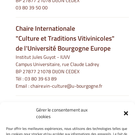
BP 27877 21078 DIJON CEDEX
03 80 39 50 00
Chaire Internationale
"Culture et Traditions Vitivinicoles"
de l'Université Bourgogne Europe
Institut Jules Guyot - IUVV
Campus Universitaire, rue Claude Ladrey
BP 27877 21078 DIJON CEDEX
Tél :
03 80 39 63 89
Email :
chaire.vin-culture@u-bourgogne.fr
Gérer le consentement aux
Informations Légales
cookies
Mentions légales
Gérer mes cookies
Pour offrir les meilleures expériences, nous utilisons des technologies telles que
les cookies pour stocker et/ou accéder aux informations des appareils. Le fait de