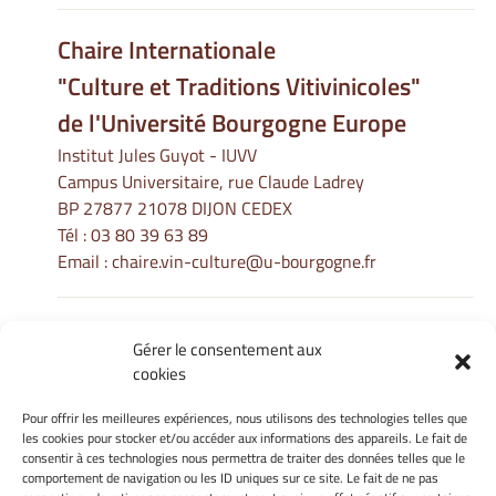
Chaire Internationale
"Culture et Traditions Vitivinicoles"
de l'Université Bourgogne Europe
Institut Jules Guyot - IUVV
Campus Universitaire, rue Claude Ladrey
BP 27877 21078 DIJON CEDEX
Tél :
03 80 39 63 89
Email :
chaire.vin-culture@u-bourgogne.fr
Gérer le consentement aux
Informations Légales
cookies
Mentions légales
Gérer mes cookies
Pour offrir les meilleures expériences, nous utilisons des technologies telles que
les cookies pour stocker et/ou accéder aux informations des appareils. Le fait de
Politique de cookies
consentir à ces technologies nous permettra de traiter des données telles que le
Déclaration de confidentialité
comportement de navigation ou les ID uniques sur ce site. Le fait de ne pas