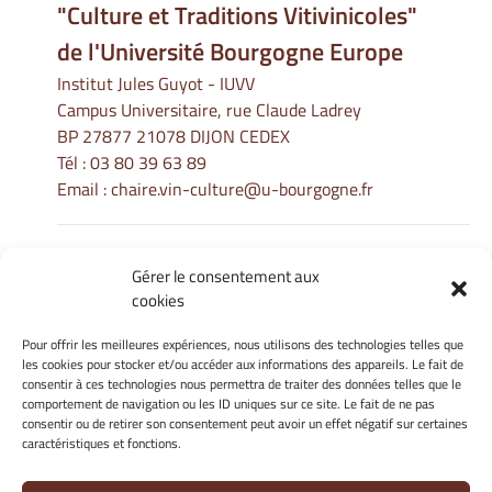
"Culture et Traditions Vitivinicoles"
de l'Université Bourgogne Europe
Institut Jules Guyot - IUVV
Campus Universitaire, rue Claude Ladrey
BP 27877 21078 DIJON CEDEX
Tél :
03 80 39 63 89
Email :
chaire.vin-culture@u-bourgogne.fr
Gérer le consentement aux
Informations Légales
cookies
Mentions légales
Gérer mes cookies
Pour offrir les meilleures expériences, nous utilisons des technologies telles que
les cookies pour stocker et/ou accéder aux informations des appareils. Le fait de
Politique de cookies
consentir à ces technologies nous permettra de traiter des données telles que le
Déclaration de confidentialité
comportement de navigation ou les ID uniques sur ce site. Le fait de ne pas
Avertissement
consentir ou de retirer son consentement peut avoir un effet négatif sur certaines
caractéristiques et fonctions.