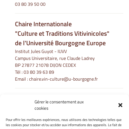
03 80 39 50 00
Chaire Internationale
"Culture et Traditions Vitivinicoles"
de l'Université Bourgogne Europe
Institut Jules Guyot - IUVV
Campus Universitaire, rue Claude Ladrey
BP 27877 21078 DIJON CEDEX
Tél :
03 80 39 63 89
Email :
chaire.vin-culture@u-bourgogne.fr
Gérer le consentement aux
Informations Légales
cookies
Mentions légales
Gérer mes cookies
Pour offrir les meilleures expériences, nous utilisons des technologies telles que
les cookies pour stocker et/ou accéder aux informations des appareils. Le fait de
Politique de cookies