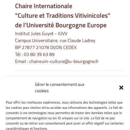
Chaire Internationale
"Culture et Traditions Vitivinicoles"
de l'Université Bourgogne Europe
Institut Jules Guyot - IUVV
Campus Universitaire, rue Claude Ladrey
BP 27877 21078 DIJON CEDEX
Tél :
03 80 39 63 89
Email :
chaire.vin-culture@u-bourgogne.fr
Gérer le consentement aux
Informations Légales
cookies
Mentions légales
Gérer mes cookies
Pour offrir les meilleures expériences, nous utilisons des technologies telles que
les cookies pour stocker et/ou accéder aux informations des appareils. Le fait de
Politique de cookies
consentir à ces technologies nous permettra de traiter des données telles que le
Déclaration de confidentialité
comportement de navigation ou les ID uniques sur ce site. Le fait de ne pas
Avertissement
consentir ou de retirer son consentement peut avoir un effet négatif sur certaines
caractéristiques et fonctions.