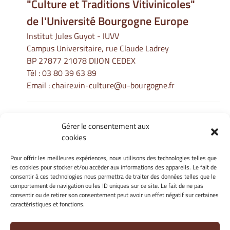
"Culture et Traditions Vitivinicoles"
de l'Université Bourgogne Europe
Institut Jules Guyot - IUVV
Campus Universitaire, rue Claude Ladrey
BP 27877 21078 DIJON CEDEX
Tél :
03 80 39 63 89
Email :
chaire.vin-culture@u-bourgogne.fr
Gérer le consentement aux
Informations Légales
cookies
Mentions légales
Gérer mes cookies
Pour offrir les meilleures expériences, nous utilisons des technologies telles que
les cookies pour stocker et/ou accéder aux informations des appareils. Le fait de
Politique de cookies
consentir à ces technologies nous permettra de traiter des données telles que le
Déclaration de confidentialité
comportement de navigation ou les ID uniques sur ce site. Le fait de ne pas
Avertissement
consentir ou de retirer son consentement peut avoir un effet négatif sur certaines
caractéristiques et fonctions.