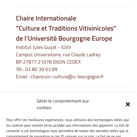
Chaire Internationale
"Culture et Traditions Vitivinicoles"
de l'Université Bourgogne Europe
Institut Jules Guyot - IUVV
Campus Universitaire, rue Claude Ladrey
BP 27877 21078 DIJON CEDEX
Tél :
03 80 39 63 89
Email :
chaire.vin-culture@u-bourgogne.fr
Gérer le consentement aux
Informations Légales
cookies
Mentions légales
Gérer mes cookies
Pour offrir les meilleures expériences, nous utilisons des technologies telles que
les cookies pour stocker et/ou accéder aux informations des appareils. Le fait de
Politique de cookies
consentir à ces technologies nous permettra de traiter des données telles que le
Déclaration de confidentialité
comportement de navigation ou les ID uniques sur ce site. Le fait de ne pas