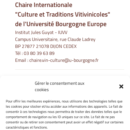
Chaire Internationale
"Culture et Traditions Vitivinicoles"
de l'Université Bourgogne Europe
Institut Jules Guyot - IUVV
Campus Universitaire, rue Claude Ladrey
BP 27877 21078 DIJON CEDEX
Tél :
03 80 39 63 89
Email :
chaire.vin-culture@u-bourgogne.fr
Gérer le consentement aux
Informations Légales
cookies
Mentions légales
Gérer mes cookies
Pour offrir les meilleures expériences, nous utilisons des technologies telles que
les cookies pour stocker et/ou accéder aux informations des appareils. Le fait de
Politique de cookies
consentir à ces technologies nous permettra de traiter des données telles que le
Déclaration de confidentialité
comportement de navigation ou les ID uniques sur ce site. Le fait de ne pas
Avertissement
consentir ou de retirer son consentement peut avoir un effet négatif sur certaines
caractéristiques et fonctions.