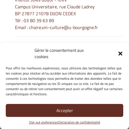
Campus Universitaire, rue Claude Ladrey
BP 27877 21078 DIJON CEDEX
Tél :
03 80 39 63 89
Email :
chaire.vin-culture@u-bourgogne.fr
Gérer le consentement aux
Informations Légales
cookies
Mentions légales
Gérer mes cookies
Pour offrir les meilleures expériences, nous utilisons des technologies telles que
les cookies pour stocker et/ou accéder aux informations des appareils. Le fait de
Politique de cookies
consentir à ces technologies nous permettra de traiter des données telles que le
Déclaration de confidentialité
comportement de navigation ou les ID uniques sur ce site. Le fait de ne pas
Avertissement
consentir ou de retirer son consentement peut avoir un effet négatif sur certaines
caractéristiques et fonctions.
Site Officiel - La Chaire Internationale - Université de Bourgogne
Accepter
@ 2026
Opt-out preferences
Déclaration de confidentialité
Copyright Université de Bourgogne Europe