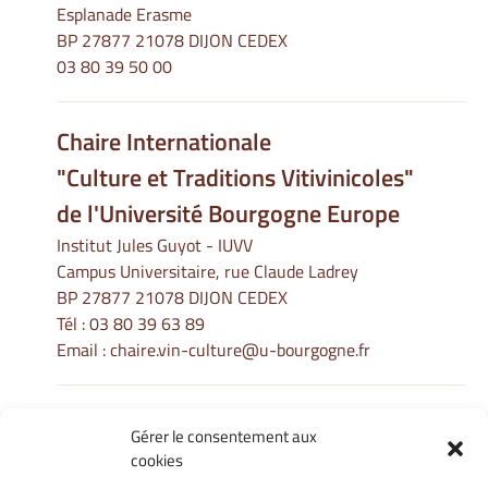
Esplanade Erasme
BP 27877 21078 DIJON CEDEX
03 80 39 50 00
Chaire Internationale
"Culture et Traditions Vitivinicoles"
de l'Université Bourgogne Europe
Institut Jules Guyot - IUVV
Campus Universitaire, rue Claude Ladrey
BP 27877 21078 DIJON CEDEX
Tél :
03 80 39 63 89
Email :
chaire.vin-culture@u-bourgogne.fr
Gérer le consentement aux
Informations Légales
cookies
Mentions légales