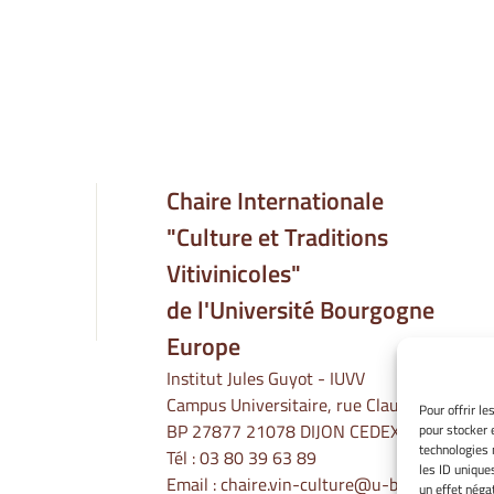
Chaire Internationale
"Culture et Traditions
Vitivinicoles"
de l'Université Bourgogne
Europe
Institut Jules Guyot - IUVV
Campus Universitaire, rue Claude Ladrey
Pour offrir l
BP 27877 21078 DIJON CEDEX
pour stocker 
technologies 
Tél :
03 80 39 63 89
les ID unique
Email :
chaire.vin-culture@u-bourgogne.fr
un effet négat