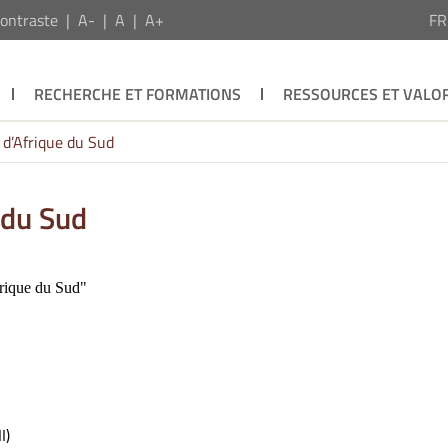
ontraste
A-
A
A+
F
RECHERCHE ET FORMATIONS
RESSOURCES ET VALOR
 d’Afrique du Sud
 du Sud
I)