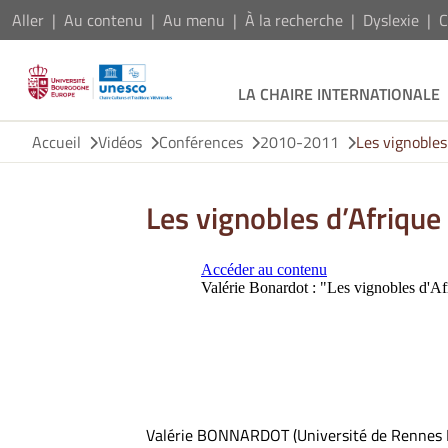
Aller
Au contenu
Au menu
À la recherche
Dyslexie
C
LA CHAIRE INTERNATIONALE
Accueil
Vidéos
Conférences
2010-2011
Les vignobles
Les vignobles d’Afrique
Valérie BONNARDOT (Université de Rennes I