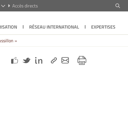
R
Accès directs
ISATION
RÉSEAU INTERNATIONAL
EXPERTISES
ssillon »