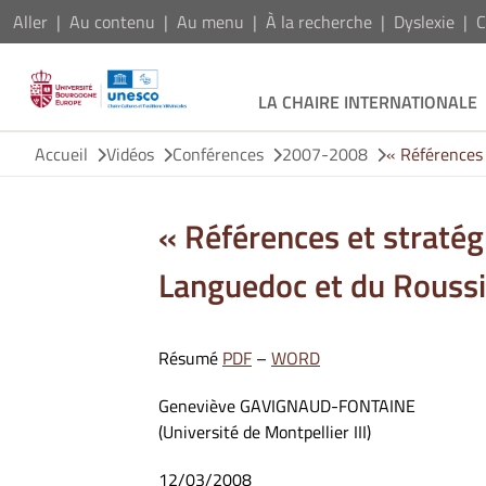
Aller
Au contenu
Au menu
À la recherche
Dyslexie
C
LA CHAIRE INTERNATIONALE
Accueil
Vidéos
Conférences
2007-2008
« Références 
« Références et stratég
Languedoc et du Roussi
Résumé
PDF
–
WORD
Geneviève GAVIGNAUD-FONTAINE
(Université de Montpellier III)
12/03/2008