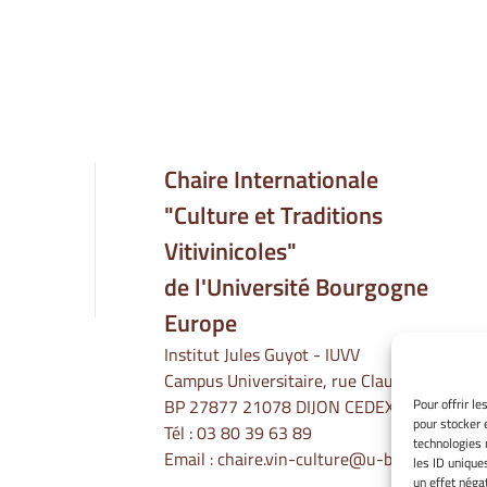
Chaire Internationale
"Culture et Traditions
Vitivinicoles"
de l'Université Bourgogne
Europe
Institut Jules Guyot - IUVV
Campus Universitaire, rue Claude Ladrey
Pour offrir l
BP 27877 21078 DIJON CEDEX
pour stocker 
Tél :
03 80 39 63 89
technologies 
Email :
chaire.vin-culture@u-bourgogne.fr
les ID unique
un effet négat