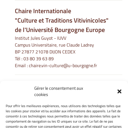
Chaire Internationale
"Culture et Traditions Vitivinicoles"
de l'Université Bourgogne Europe
Institut Jules Guyot - IUVV
Campus Universitaire, rue Claude Ladrey
BP 27877 21078 DIJON CEDEX
Tél :
03 80 39 63 89
Email :
chaire.vin-culture@u-bourgogne.fr
Gérer le consentement aux
Informations Légales
cookies
Mentions légales
Gérer mes cookies
Pour offrir les meilleures expériences, nous utilisons des technologies telles que
les cookies pour stocker et/ou accéder aux informations des appareils. Le fait de
Politique de cookies
consentir à ces technologies nous permettra de traiter des données telles que le
Déclaration de confidentialité
comportement de navigation ou les ID uniques sur ce site. Le fait de ne pas
Avertissement
consentir ou de retirer son consentement peut avoir un effet négatif sur certaines