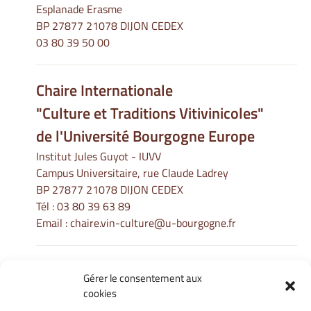
Esplanade Erasme
BP 27877 21078 DIJON CEDEX
03 80 39 50 00
Chaire Internationale
"Culture et Traditions Vitivinicoles"
de l'Université Bourgogne Europe
Institut Jules Guyot - IUVV
Campus Universitaire, rue Claude Ladrey
BP 27877 21078 DIJON CEDEX
Tél :
03 80 39 63 89
Email :
chaire.vin-culture@u-bourgogne.fr
Gérer le consentement aux
Informations Légales
cookies
Mentions légales