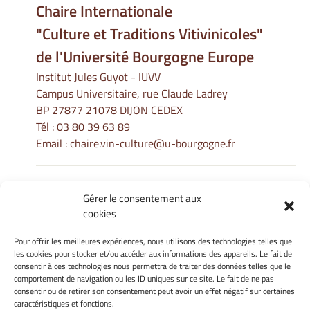
Chaire Internationale
"Culture et Traditions Vitivinicoles"
de l'Université Bourgogne Europe
Institut Jules Guyot - IUVV
Campus Universitaire, rue Claude Ladrey
BP 27877 21078 DIJON CEDEX
Tél :
03 80 39 63 89
Email :
chaire.vin-culture@u-bourgogne.fr
Gérer le consentement aux
Informations Légales
cookies
Mentions légales
Gérer mes cookies
Pour offrir les meilleures expériences, nous utilisons des technologies telles que
les cookies pour stocker et/ou accéder aux informations des appareils. Le fait de
Politique de cookies
consentir à ces technologies nous permettra de traiter des données telles que le
Déclaration de confidentialité
comportement de navigation ou les ID uniques sur ce site. Le fait de ne pas
Avertissement
consentir ou de retirer son consentement peut avoir un effet négatif sur certaines
caractéristiques et fonctions.