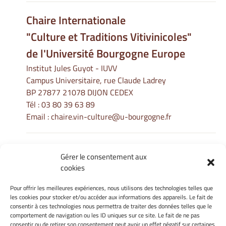
Chaire Internationale
"Culture et Traditions Vitivinicoles"
de l'Université Bourgogne Europe
Institut Jules Guyot - IUVV
Campus Universitaire, rue Claude Ladrey
BP 27877 21078 DIJON CEDEX
Tél :
03 80 39 63 89
Email :
chaire.vin-culture@u-bourgogne.fr
Gérer le consentement aux
Informations Légales
cookies
Mentions légales
Gérer mes cookies
Pour offrir les meilleures expériences, nous utilisons des technologies telles que
les cookies pour stocker et/ou accéder aux informations des appareils. Le fait de
Politique de cookies
consentir à ces technologies nous permettra de traiter des données telles que le
Déclaration de confidentialité
comportement de navigation ou les ID uniques sur ce site. Le fait de ne pas
Avertissement
consentir ou de retirer son consentement peut avoir un effet négatif sur certaines