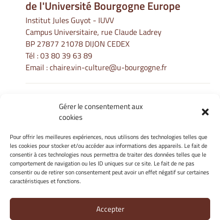
de l'Université Bourgogne Europe
Institut Jules Guyot - IUVV
Campus Universitaire, rue Claude Ladrey
BP 27877 21078 DIJON CEDEX
Tél :
03 80 39 63 89
Email :
chaire.vin-culture@u-bourgogne.fr
Gérer le consentement aux
Informations Légales
cookies
Mentions légales
Gérer mes cookies
Pour offrir les meilleures expériences, nous utilisons des technologies telles que
les cookies pour stocker et/ou accéder aux informations des appareils. Le fait de
Politique de cookies
consentir à ces technologies nous permettra de traiter des données telles que le
Déclaration de confidentialité
comportement de navigation ou les ID uniques sur ce site. Le fait de ne pas
Avertissement
consentir ou de retirer son consentement peut avoir un effet négatif sur certaines
caractéristiques et fonctions.
Site Officiel - La Chaire Internationale - Université de Bourgogne
Accepter
@ 2026