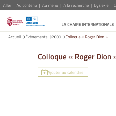
Aller
Au contenu
Au menu
À la recherche
Dyslexie
C
LA CHAIRE INTERNATIONALE
Accueil
Événements
2009
Colloque « Roger Dion »
Colloque « Roger Dion 
Ajouter au calendrier