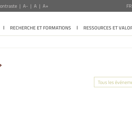
ontraste
A-
A
A+
F
RECHERCHE ET FORMATIONS
RESSOURCES ET VALOR
»
Tous les événem