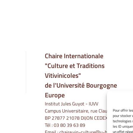
Chaire Internationale
"Culture et Traditions
Vitivinicoles"
de l'Université Bourgogne
Europe
Institut Jules Guyot - IUVV
Campus Universitaire, rue Claude Ladrey
Pour offrir l
pour stocker 
BP 27877 21078 DIJON CEDEX
technologies 
Tél :
03 80 39 63 89
les ID unique
Email :
chaire.vin-culture@u-bourgogne.fr
un effet négat