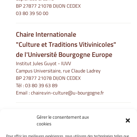
BP 27877 21078 DIJON CEDEX
03 80 39 50 00
Chaire Internationale
"Culture et Traditions Vitivinicoles"
de l'Université Bourgogne Europe
Institut Jules Guyot - IUVV
Campus Universitaire, rue Claude Ladrey
BP 27877 21078 DIJON CEDEX
Tél :
03 80 39 63 89
Email :
chaire.vin-culture@u-bourgogne.fr
Gérer le consentement aux
Informations Légales
cookies
Mentions légales
Gérer mes cookies
Pour offrir les meilleures expériences, nous utilisons des technologies telles que