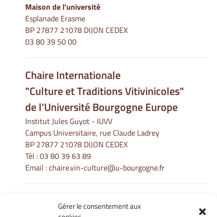
Maison de l'université
Esplanade Erasme
BP 27877 21078 DIJON CEDEX
03 80 39 50 00
Chaire Internationale
"Culture et Traditions Vitivinicoles"
de l'Université Bourgogne Europe
Institut Jules Guyot - IUVV
Campus Universitaire, rue Claude Ladrey
BP 27877 21078 DIJON CEDEX
Tél :
03 80 39 63 89
Email :
chaire.vin-culture@u-bourgogne.fr
Gérer le consentement aux
Informations Légales
cookies