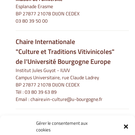
Esplanade Erasme
BP 27877 21078 DIJON CEDEX
03 80 39 50 00
Chaire Internationale
"Culture et Traditions Vitivinicoles"
de l'Université Bourgogne Europe
Institut Jules Guyot - IUVV
Campus Universitaire, rue Claude Ladrey
BP 27877 21078 DIJON CEDEX
Tél :
03 80 39 63 89
Email :
chaire.vin-culture@u-bourgogne.fr
Gérer le consentement aux
Informations Légales
cookies
Mentions légales