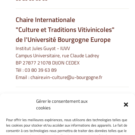
Chaire Internationale
"Culture et Traditions Vitivinicoles"
de l'Université Bourgogne Europe
Institut Jules Guyot - IUVV
Campus Universitaire, rue Claude Ladrey
BP 27877 21078 DIJON CEDEX
Tél :
03 80 39 63 89
Email :
chaire.vin-culture@u-bourgogne.fr
Gérer le consentement aux
Informations Légales
cookies
Mentions légales
Gérer mes cookies
Pour offrir les meilleures expériences, nous utilisons des technologies telles que
les cookies pour stocker et/ou accéder aux informations des appareils. Le fait de
Politique de cookies
consentir à ces technologies nous permettra de traiter des données telles que le
Déclaration de confidentialité